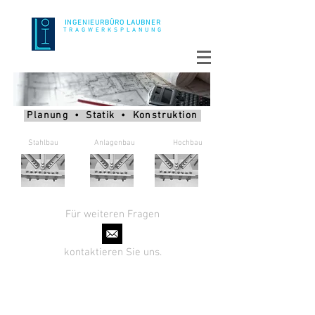
INGENIEURBÜRO LAUBNER
T R A G W E R K S P L A N U N G
Planung • Statik • Konstruktion
Stahlbau Anlagenbau Hochbau
Für weiteren Fragen
kontaktieren Sie uns.